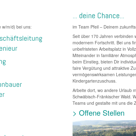
... deine Chance...
lle w/m/d) bei uns:
im Team Pfeil – Deinem zukunfts
Seit über 170 Jahren verbinden w
schäftsleitung
modernem Fortschritt. Bei uns fi
enieur
unbefristeten Arbeitsplatz in Vol
Miteinander in familiärer Atmosp
ng
beim Einstieg, bieten Dir individ
faire Vergütung und attraktive Z
vermögenswirksamen Leistungen
Kindergartenzuschuss.
onbauer
Arbeite dort, wo andere Urlaub 
er
Schwäbisch-Fränkischer Wald. W
Teams und gestalte mit uns die Z
> Offene Stellen