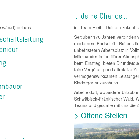
... deine Chance...
lle w/m/d) bei uns:
im Team Pfeil – Deinem zukunfts
Seit über 170 Jahren verbinden w
schäftsleitung
modernem Fortschritt. Bei uns fi
enieur
unbefristeten Arbeitsplatz in Vol
Miteinander in familiärer Atmosp
ng
beim Einstieg, bieten Dir individ
faire Vergütung und attraktive Z
vermögenswirksamen Leistungen
Kindergartenzuschuss.
onbauer
Arbeite dort, wo andere Urlaub 
er
Schwäbisch-Fränkischer Wald. W
Teams und gestalte mit uns die Z
> Offene Stellen