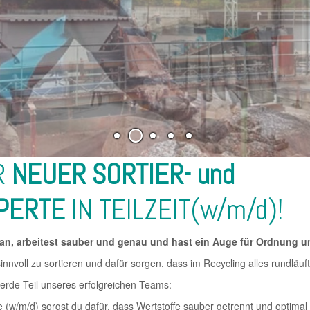
ER
NEUER SORTIER- und
XPERTE
IN TEILZEIT(w/m/d)!
 an, arbeitest sauber und genau und hast ein Auge für Ordnung u
 sinnvoll zu sortieren und dafür sorgen, dass im Recycling alles rundläuf
werde Teil unseres erfolgreichen Teams:
te (w/m/d) sorgst du dafür, dass Wertstoffe sauber getrennt und optimal