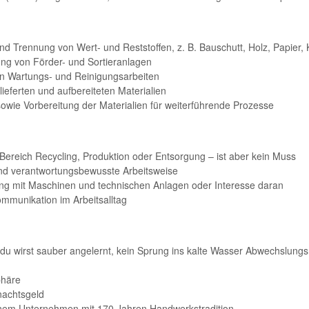
d Trennung von Wert- und Reststoffen, z. B. Bauschutt, Holz, Papier, K
g von Förder- und Sortieranlagen
en Wartungs- und Reinigungsarbeiten
lieferten und aufbereiteten Materialien
 sowie Vorbereitung der Materialien für weiterführende Prozesse
Bereich Recycling, Produktion oder Entsorgung – ist aber kein Muss
 und verantwortungsbewusste Arbeitsweise
g mit Maschinen und technischen Anlagen oder Interesse daran
mmunikation im Arbeitsalltag
du wirst sauber angelernt, kein Sprung ins kalte Wasser Abwechslungs
phäre
nachtsgeld
inem Unternehmen mit 170 Jahren Handwerkstradition